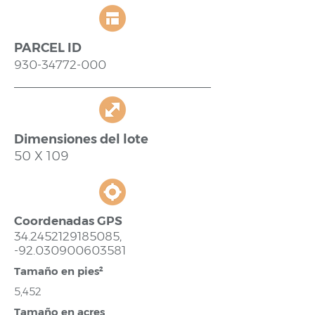
PARCEL ID
930-34772-000
Dimensiones del lote
50 X 109
Coordenadas GPS
34.2452129185085
,
-92.030900603581
Tamaño en pies²
5,452
Tamaño en acres