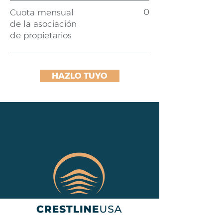
0
Cuota mensual
de la asociación
de propietarios
HAZLO TUYO