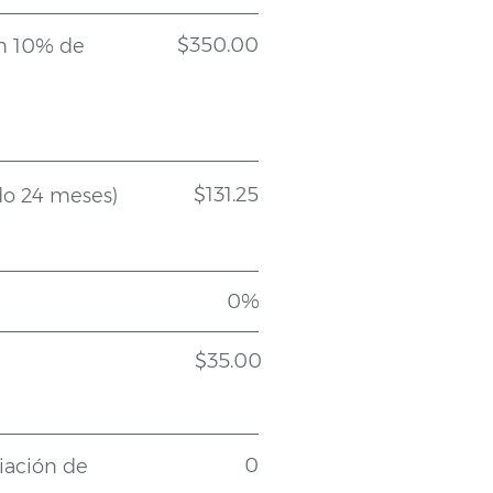
$350.00
n 10% de
$131.25
o 24 meses)
0%
$35.00
0
iación de