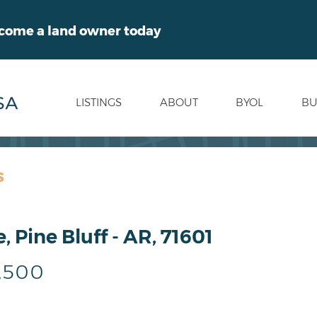
ecome a land owner today
LISTINGS
ABOUT
BYOL
BU
S
 Pine Bluff - AR, 71601
,500