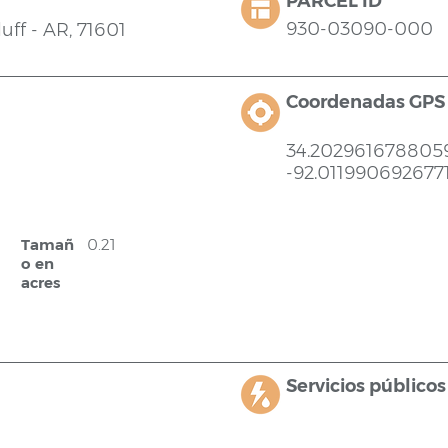
PARCEL ID
930-03090-000
uff - AR, 71601
Coordenadas GPS
34.2029616788059
-92.011990692677
Tamañ
0.21
o en
acres
Servicios públicos