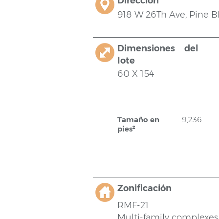
Dirección
918 W 26Th Ave, Pine Bl
Dimensiones del
lote
60 X 154
Tamaño en
9,236
pies²
Zonificación
RMF-21
Multi-family complexes