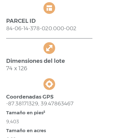
PARCEL ID
84-06-14-378-020.000
-002
Dimensiones del lote
74 x 126
Coordenadas GPS
-87.38171329,
39.47863467
Tamaño en pies²
9,403
Tamaño en acres