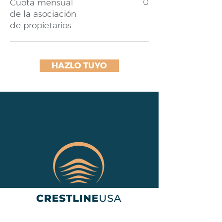
0
Cuota mensual
de la asociación
de propietarios
HAZLO TUYO