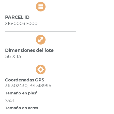
PARCEL ID
216-00031-000
Dimensiones del lote
56 X 131
Coordenadas GPS
36.302430
, -91.518995
Tamaño en pies²
7,451
Tamaño en acres