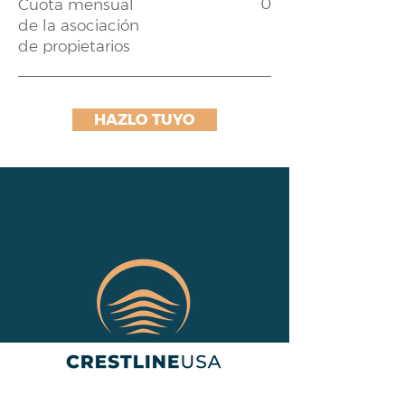
0
Cuota mensual
de la asociación
de propietarios
HAZLO TUYO