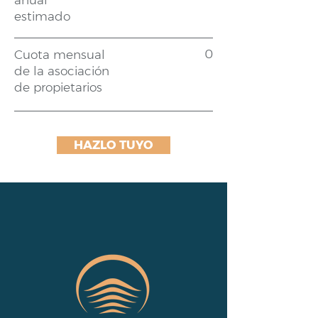
anual
estimado
0
Cuota mensual
de la asociación
de propietarios
HAZLO TUYO